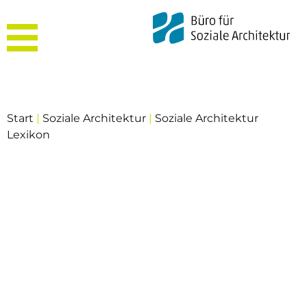
Start
|
Soziale Architektur
|
Soziale Architektur
Lexikon